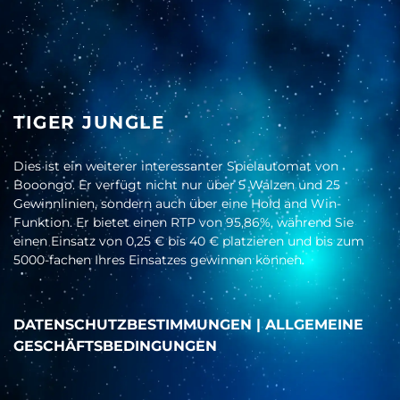
TIGER JUNGLE
Dies ist ein weiterer interessanter Spielautomat von
Booongo. Er verfügt nicht nur über 5 Walzen und 25
Gewinnlinien, sondern auch über eine Hold and Win-
Funktion. Er bietet einen RTP von 95,86%, während Sie
einen Einsatz von 0,25 € bis 40 € platzieren und bis zum
5000-fachen Ihres Einsatzes gewinnen können.
DATENSCHUTZBESTIMMUNGEN
|
ALLGEMEINE
GESCHÄFTSBEDINGUNGEN