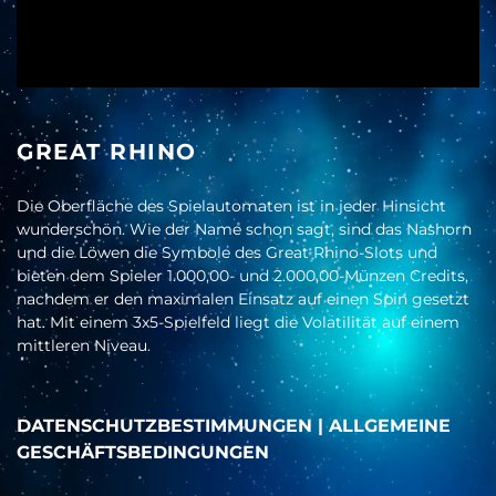
GREAT RHINO
Die Oberfläche des Spielautomaten ist in jeder Hinsicht
wunderschön. Wie der Name schon sagt, sind das Nashorn
und die Löwen die Symbole des Great Rhino-Slots und
bieten dem Spieler 1.000,00- und 2.000,00-Münzen Credits,
nachdem er den maximalen Einsatz auf einen Spin gesetzt
hat. Mit einem 3x5-Spielfeld liegt die Volatilität auf einem
mittleren Niveau.
DATENSCHUTZBESTIMMUNGEN
|
ALLGEMEINE
GESCHÄFTSBEDINGUNGEN