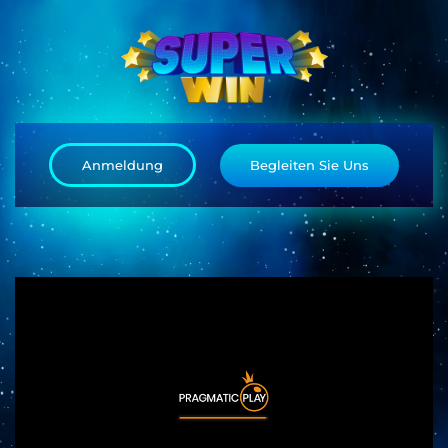
Anmeldung
Begleiten Sie Uns